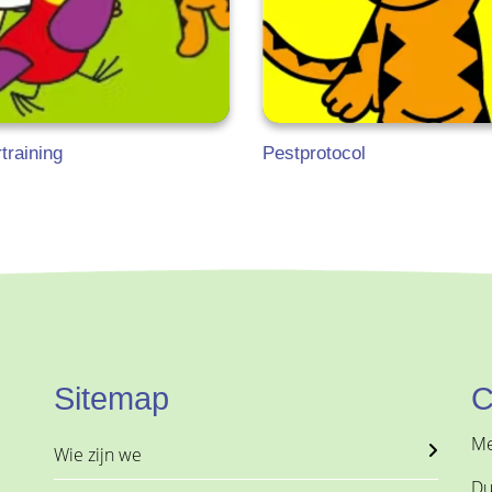
training
Pestprotocol
Sitemap
C
Me
Wie zijn we
Du