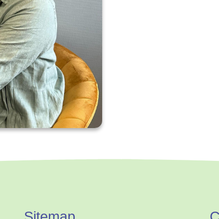
Sitemap
C