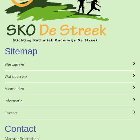
Sitemap
Wie zijn we
Wat doen we
Aanmelden
Informatie
Contact
Contact
Meester Spigtschool